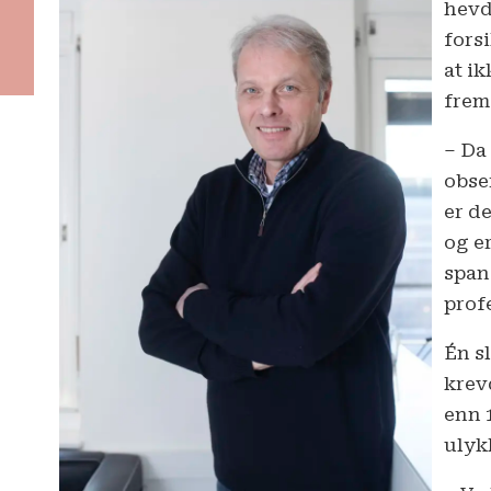
hevd
fors
at i
frem
– Da
obse
er d
og er
span
prof
Én s
krev
enn 
ulyk