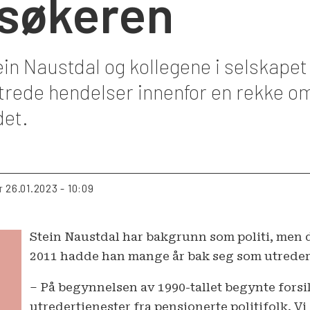
søkeren
ein Naustdal og kollegene i selskapet
 utrede hendelser innenfor en rekke 
det.
26.01.2023 - 10:09
T
Stein Naustdal har bakgrunn som politi, men 
2011 hadde han mange år bak seg som utreder 
– På begynnelsen av 1990-tallet begynte fors
utredertjenester fra pensjonerte politifolk. Vi