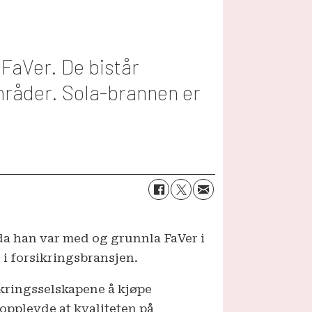
 FaVer. De bistår
områder. Sola-brannen er
da han var med og grunnla FaVer i
i forsikringsbransjen.
ikringsselskapene å kjøpe
 opplevde at kvaliteten på