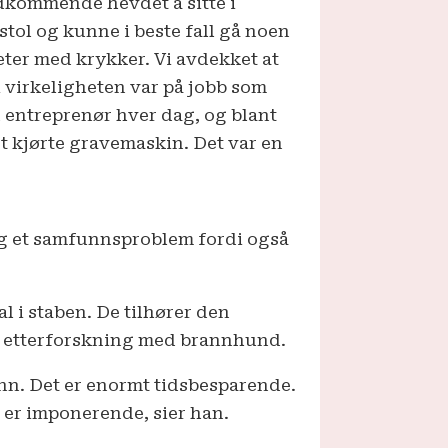
dkommende hevdet å sitte i
estol og kunne i beste fall gå noen
eter med krykker. Vi avdekket at
i virkeligheten var på jobb som
 entreprenør hver dag, og blant
t kjørte gravemaskin. Det var en
ig et samfunns­problem fordi også
 i staben. De tilhører den
er etterforskning med brannhund.
nn. Det er enormt tidsbesparende.
 er imponerende, sier han.