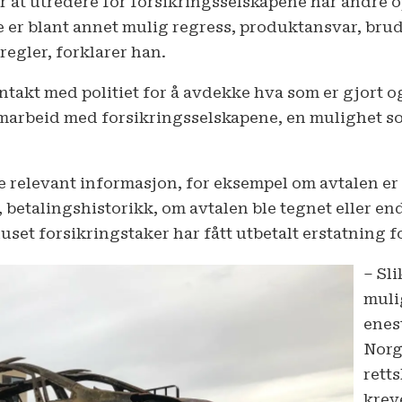
 at utredere for forsikringsselskapene har andre op
te er blant annet mulig regress, produktansvar, bru
egler, forklarer han.
ontakt med politiet for å avdekke hva som er gjort og 
marbeid med forsikringsselskapene, en mulighet som
 relevant informasjon, for eksempel om avtalen er fø
 betalingshistorikk, om avtalen ble tegnet eller end
huset forsikringstaker har fått utbetalt erstatning 
– Sli
mulig
enest
Norge
retts
krev