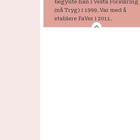
begynte han i Vesta Forsikring
(nå Tryg) i 1999. Var med å
etablere FaVer i 2011.