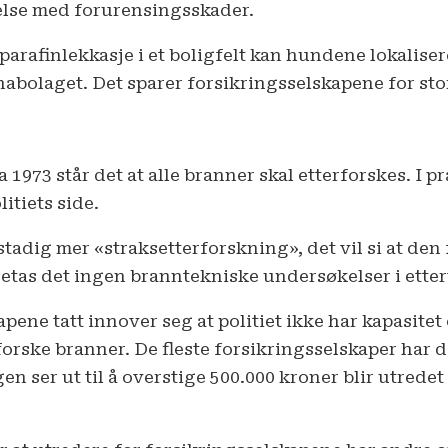
else med forurensingsskader.
parafinlekkasje i et boligfelt kan hundene lokaliser
nabolaget. Det sparer forsikringsselskapene for sto
 1973 står det at alle branner skal etterforskes. I 
itiets side.
 stadig mer «straksetterforskning», det vil si at den
tas det ingen branntekniske undersøkelser i etterti
pene tatt innover seg at politiet ikke har kapasitet 
rforske branner. De fleste forsikrings­selskaper har 
n ser ut til å overstige 500.000 kroner blir utredet 