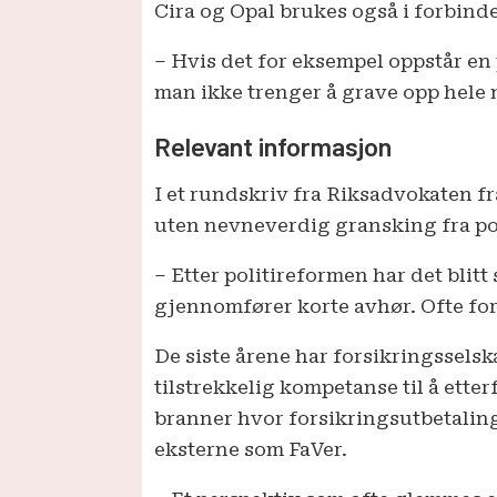
Cira og Opal brukes også i forbind
– Hvis det for eksempel oppstår en 
man ikke trenger å grave opp hele 
Relevant informasjon
I et rundskriv fra Riksadvokaten fra
uten nevneverdig gransking fra pol
– Etter politireformen har det blitt
gjennomfører korte avhør. Ofte fore
De siste årene har forsikringsselska
tilstrekkelig kompetanse til å ette
branner hvor forsikringsutbetalinge
eksterne som FaVer.