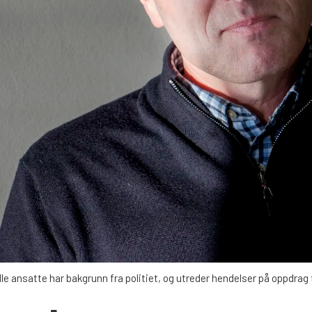
lle ansatte har bakgrunn fra politiet, og utreder hendelser på oppdrag 