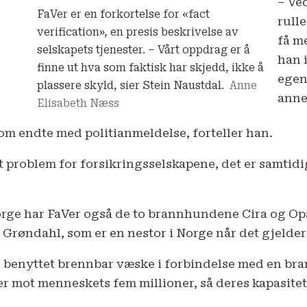
– Ve
FaVer er en forkortelse for «fact
rull
verification», en presis beskrivelse av
få m
selskapets tjenester. – Vårt oppdrag er å
han 
finne ut hva som faktisk har skjedd, ikke å
egen
plassere skyld, sier Stein Naustdal.
Anne
anne
Elisabeth Næss
om endte med politianmeldelse, forteller han.
et problem for forsikringsselskapene, det er samtid
rge har FaVer også de to brannhundene Cira og Opal
 Grøndahl, som er en nestor i Norge når det gjeld
 benyttet brennbar væske i forbindelse med en bra
er mot menneskets fem millioner, så deres kapasitet