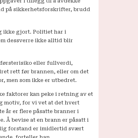
pgaver i tillegg til å avdekke
dd på sikkerhetsforskrifter, brudd
ikke gjort. Politiet har i
 dessverre ikke alltid blir
rste­risiko eller fullverdi,
ret rett før brannen, eller om det
for, men som ikke er utbedret.
ke faktorer kan peke i retning av et
 motiv, for vi vet at det hvert
e år er flere påsatte branner i
. Å bevise at en brann er påsatt i
lig forstand er imidlertid svært
ende, forteller han.