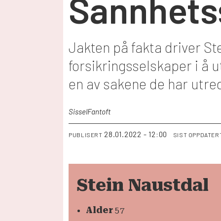
Sannhets
Jakten på fakta driver St
forsikringsselskaper i å
en av sakene de har utre
Sissel
Fantoft
28.01.2022 - 12:00
PUBLISERT
SIST OPPDATER
Stein Naustdal
Alder
57