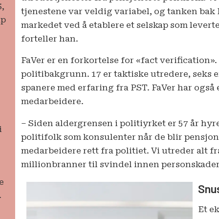
S,
tjenestene var veldig variabel, og tanken bak 
ap
markedet ved å etablere et selskap som leverte 
forteller han.
FaVer er en forkortelse for «fact verification»
politibakgrunn. 17 er taktiske utredere, seks e
spanere med erfaring fra PST. FaVer har også e
medarbeidere.
– Siden aldergrensen i politiyrket er 57 år hyr
i
politifolk som konsulenter når de blir pensjon
medarbeidere rett fra politiet. Vi utreder alt 
millionbranner til svindel innen personskader,
e
Snu
.
Et e