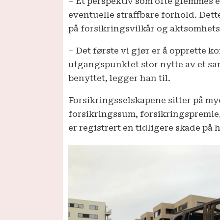
– Et perspektiv som ofte glemmes er
eventuelle straffbare forhold. Det
på forsikringsvilkår og aktsomhetsr
– Det første vi gjør er å opprette k
utgangspunktet stor nytte av et sa
benyttet, legger han til.
Forsikringsselskapene sitter på mye
forsikringssum, forsikrings­premie,
er registrert en tidligere skade på 