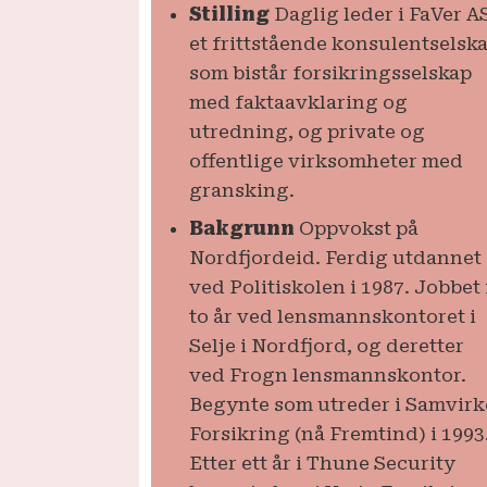
Stilling
Daglig leder i FaVer A
et frittstående konsulentselsk
som bistår forsikringsselskap
med faktaavklaring og
utredning, og private og
offentlige virksomheter med
gransking.
Bakgrunn
Oppvokst på
Nordfjordeid. Ferdig utdannet
ved Politiskolen i 1987. Jobbet 
to år ved lensmannskontoret i
Selje i Nordfjord, og deretter
ved Frogn lensmannskontor.
Begynte som utreder i Samvirk
Forsikring (nå Fremtind) i 1993
Etter ett år i Thune Security