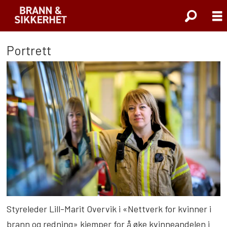
Portrett
Styreleder Lill-Marit Overvik i «Nettverk for kvinner i
brann og redning» kjemper for å øke kvinneandelen i