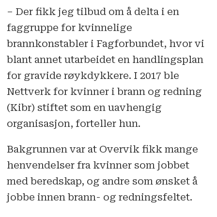
brannkonstabel i Trøndelag Brann-
– Der fikk jeg tilbud om å delta i en
og redningstjeneste siden 2010.
faggruppe for kvinnelige
Holder i tillegg kurs i brannvern
brannkonstabler i Fagforbundet, hvor vi
og førstehjelp.
blant annet utarbeidet en handlingsplan
for gravide røykdykkere. I 2017 ble
Nettverk for kvinner i brann og redning
(Kibr) stiftet som en uavhengig
organisasjon, forteller hun.
Bakgrunnen var at Overvik fikk mange
henvendelser fra kvinner som jobbet
med beredskap, og andre som ønsket å
jobbe innen brann- og redningsfeltet.