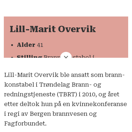
Lill-Marit Overvik
Alder
41
Stilling
Brannkonstabel i
Trøndelag Brann- og
Lill-Marit Overvik ble ansatt som brann­
redningstjeneste /
konstabel i Trøndelag Brann- og
nødalarmoperatør i Midt-Norge
rednings­tjeneste (TBRT) i 2010, og året
110-sentral. Styreleder i Nettverk
etter deltok hun på en kvinnekonferanse
for kvinner i brann og redning.
i regi av Bergen brann­vesen og
Bakgrunn
Jobb innen
Fagforbundet.
psykiatrien. Ansatt som