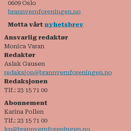
samfunn:
www.sintef.no
0609 Oslo
brannvernforeningen.no
Motta vårt
nyhetsbrev
Ansvarlig redaktør
Monica Varan
Redaktør
Aslak Gausen
redaksjon@brannvernforeningen.no
Redaksjonen
Tlf.: 23 15 71 00
Abonnement
Karina Pollen
Tlf.: 23 15 71 00
kp@brannvernforeningen.no