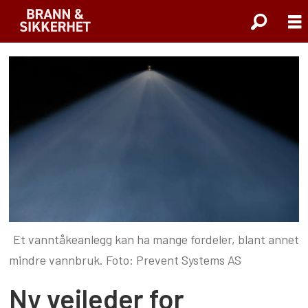
Et vanntåkeanlegg kan ha mange fordeler, blant annet
mindre vannbruk. Foto: Prevent Systems AS
Ny veileder for