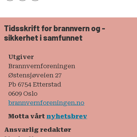
overordnete
kulturminnemyndigheten og
ansvarlig for å sette i verk den
Tidsskrift for brannvern og ­
sikkerhet i samfunnet
nasjonale kulturminnepolitikken.
Riksantikvaren har et faglig ansvar
overfor kommunene,
Utgiver
Brannvernforeningen
fylkeskommunene, Sametinget,
Østensjøveien 27
Sysselmesteren på Svalbard og
Pb 6754 Etterstad
forvaltningsmuseene på
0609 Oslo
kulturminnefeltet.
brannvernforeningen.no
Kilde:
Riksantikvaren
Motta vårt
nyhetsbrev
Ansvarlig redaktør