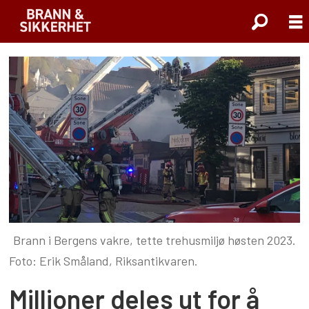
Brann i Bergens vakre, tette trehusmiljø høsten 2023.
Foto: Erik Småland, Riksantikvaren.
Millioner deles ut for å