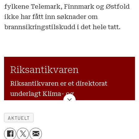
fylkene Telemark, Finnmark og Østfold
ikke har fått inn søknader om
brannsikringstilskudd i det hele tatt.
Riksantikvaren
Riksantikvaren er et direktorat
underlagt Klima- og
miljødepartementet, og er
departementets rådgiver i alle saker
AKTUELT
som gjelder kulturminner og
kulturmiljø. Riksantikvaren er den